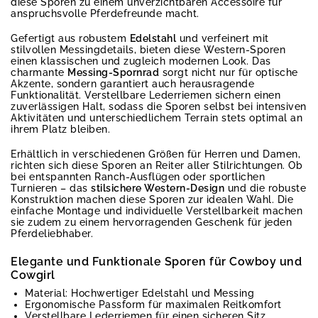
diese Sporen zu einem unverzichtbaren Accessoire für
anspruchsvolle Pferdefreunde macht.
Gefertigt aus robustem
Edelstahl
und verfeinert mit
stilvollen Messingdetails, bieten diese Western-Sporen
einen klassischen und zugleich modernen Look. Das
charmante
Messing-Spornrad
sorgt nicht nur für optische
Akzente, sondern garantiert auch herausragende
Funktionalität. Verstellbare Lederriemen sichern einen
zuverlässigen Halt, sodass die Sporen selbst bei intensiven
Aktivitäten und unterschiedlichem Terrain stets optimal an
ihrem Platz bleiben.
Erhältlich in verschiedenen Größen für Herren und Damen,
richten sich diese Sporen an Reiter aller Stilrichtungen. Ob
bei entspannten Ranch-Ausflügen oder sportlichen
Turnieren – das
stilsichere Western-Design
und die robuste
Konstruktion machen diese Sporen zur idealen Wahl. Die
einfache Montage und individuelle Verstellbarkeit machen
sie zudem zu einem hervorragenden Geschenk für jeden
Pferdeliebhaber.
Elegante und Funktionale Sporen für Cowboy und
Cowgirl
Material: Hochwertiger Edelstahl und Messing
Ergonomische Passform für maximalen Reitkomfort
Verstellbare Lederriemen für einen sicheren Sitz