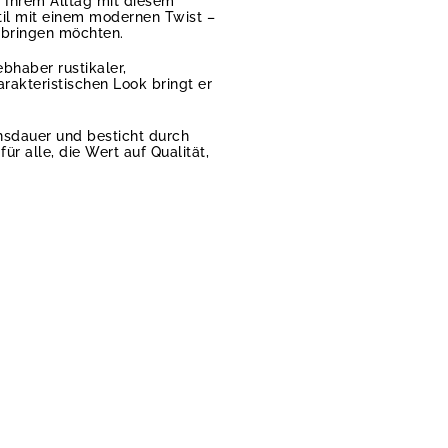
Ihrem Alltag mit diesem
til mit einem modernen Twist –
 bringen möchten.
ebhaber rustikaler,
rakteristischen Look bringt er
ensdauer und besticht durch
r alle, die Wert auf Qualität,