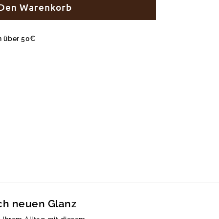
 Den Warenkorb
en über 50€
tch neuen Glanz