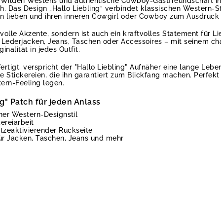
Wilden Westens und authentische Cowboy-Gastfreundschaft in 
. Das Design „Hallo Liebling“ verbindet klassischen Western-S
eben lieben und ihren inneren Cowgirl oder Cowboy zum Ausdruck
lvolle Akzente, sondern ist auch ein kraftvolles Statement für Li
f Lederjacken, Jeans, Taschen oder Accessoires – mit seinem cha
nalität in jedes Outfit.
rtigt, verspricht der "Hallo Liebling" Aufnäher eine lange Leb
Stickereien, die ihn garantiert zum Blickfang machen. Perfekt fü
tern-Feeling legen.
ng" Patch für jeden Anlass
cher Western-Designstil
ereiarbeit
itzeaktivierender Rückseite
 für Jacken, Taschen, Jeans und mehr