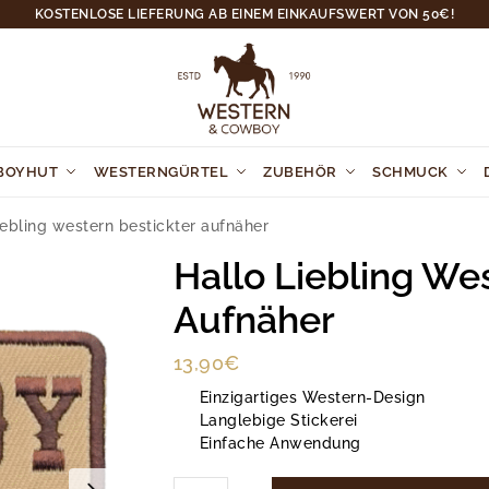
KOSTENLOSE LIEFERUNG AB EINEM EINKAUFSWERT VON 50€!
BOYHUT
WESTERNGÜRTEL
ZUBEHÖR
SCHMUCK
iebling western bestickter aufnäher
Hallo Liebling We
Aufnäher
13,90
€
Einzigartiges Western-Design
Langlebige Stickerei
Einfache Anwendung