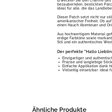
Erwecken Sie den Charme des 
bezaubernden, bestickten Patch
ideal für alle, die das Landl
Dieser Patch setzt nicht nur sti
amerikanischer Freiheit. Ob au
einen Hauch Abenteuer und Origi
Aus hochwertigem Material gefe
erdige Farbtöne sowie markante 
Stil und ein authentisches Wes
Der perfekte "Hallo Liebli
Einzigartiger und authentis
Präzise und langlebige Stick
Einfache Applikation dank h
Vielseitig einsetzbar: ideal
Ähnliche Produkte