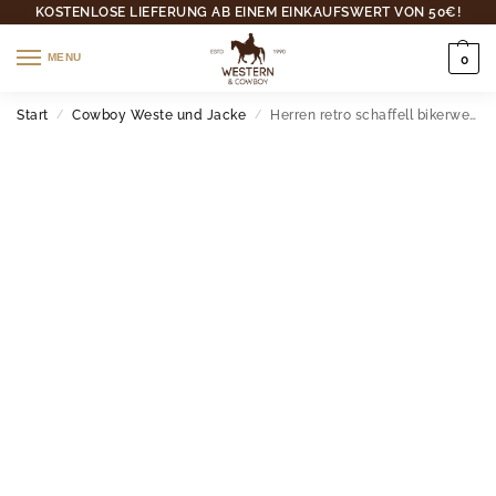
KOSTENLOSE LIEFERUNG AB EINEM EINKAUFSWERT VON 50€!
MENU
0
Start
Cowboy Weste und Jacke
Herren retro schaffell bikerweste mit seitenschnürung
/
/