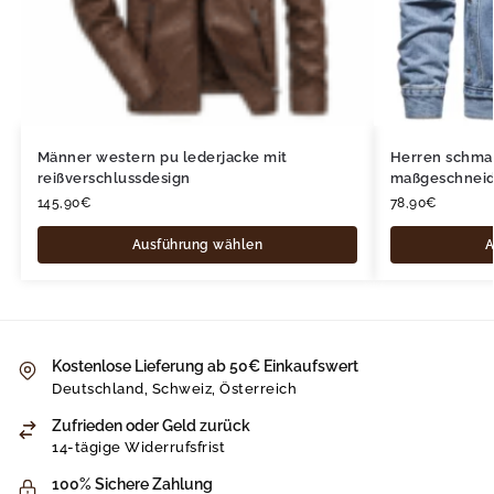
Männer western pu lederjacke mit
Herren schma
reißverschlussdesign
maßgeschneid
145,90
€
78,90
€
Ausführung wählen
A
Kostenlose Lieferung ab 50€ Einkaufswert
Deutschland, Schweiz, Österreich
Zufrieden oder Geld zurück
14-tägige Widerrufsfrist
100% Sichere Zahlung