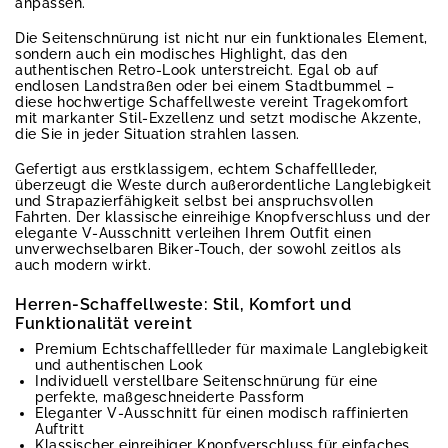
anpassen.
Die Seitenschnürung ist nicht nur ein funktionales Element,
sondern auch ein modisches Highlight, das den
authentischen Retro-Look unterstreicht. Egal ob auf
endlosen Landstraßen oder bei einem Stadtbummel –
diese hochwertige Schaffellweste vereint Tragekomfort
mit markanter Stil-Exzellenz und setzt modische Akzente,
die Sie in jeder Situation strahlen lassen.
Gefertigt aus erstklassigem, echtem Schaffellleder,
überzeugt die Weste durch außerordentliche Langlebigkeit
und Strapazierfähigkeit selbst bei anspruchsvollen
Fahrten. Der klassische einreihige Knopfverschluss und der
elegante V-Ausschnitt verleihen Ihrem Outfit einen
unverwechselbaren Biker-Touch, der sowohl zeitlos als
auch modern wirkt.
Herren-Schaffellweste: Stil, Komfort und
Funktionalität vereint
Premium Echtschaffellleder für maximale Langlebigkeit
und authentischen Look
Individuell verstellbare Seitenschnürung für eine
perfekte, maßgeschneiderte Passform
Eleganter V-Ausschnitt für einen modisch raffinierten
Auftritt
Klassischer einreihiger Knopfverschluss für einfaches