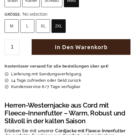
Braun
Kaffee
Schwarz
Weiß
No selection
GRÖSSE
:
M
L
XL
2XL
In Den Warenkorb
Kostenloser versand für alle bestellungen über 50€
Lieferung mit Sendungsverfolgung.
14 Tage zufrieden oder Geld zurück
Kundenservice 6/7 Tage verfügbar
Herren-Westernjacke aus Cord mit
Fleece-Innenfutter – Warm, Robust und
Stilvoll in der kalten Saison
Erleben Sie mit unserer
Cordjacke mit Fleece-Innenfutter