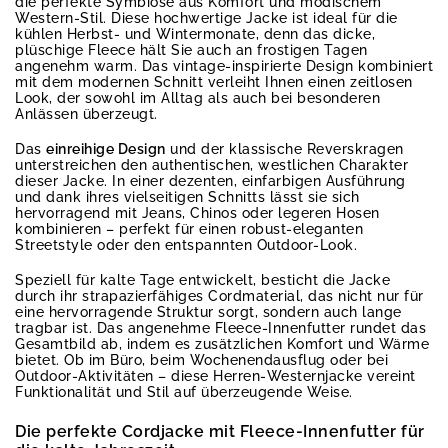
die perfekte Symbiose aus Komfort und modischem
Western-Stil. Diese hochwertige Jacke ist ideal für die
kühlen Herbst- und Wintermonate, denn das dicke,
plüschige Fleece hält Sie auch an frostigen Tagen
angenehm warm. Das vintage-inspirierte Design kombiniert
mit dem modernen Schnitt verleiht Ihnen einen zeitlosen
Look, der sowohl im Alltag als auch bei besonderen
Anlässen überzeugt.
Das
einreihige Design
und der klassische Reverskragen
unterstreichen den authentischen, westlichen Charakter
dieser Jacke. In einer dezenten, einfarbigen Ausführung
und dank ihres vielseitigen Schnitts lässt sie sich
hervorragend mit Jeans, Chinos oder legeren Hosen
kombinieren – perfekt für einen robust-eleganten
Streetstyle oder den entspannten Outdoor-Look.
Speziell für kalte Tage entwickelt, besticht die Jacke
durch ihr strapazierfähiges Cordmaterial, das nicht nur für
eine hervorragende Struktur sorgt, sondern auch lange
tragbar ist. Das angenehme Fleece-Innenfutter rundet das
Gesamtbild ab, indem es zusätzlichen Komfort und Wärme
bietet. Ob im Büro, beim Wochenendausflug oder bei
Outdoor-Aktivitäten – diese Herren-Westernjacke vereint
Funktionalität und Stil auf überzeugende Weise.
Die perfekte Cordjacke mit Fleece-Innenfutter für