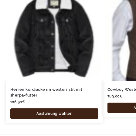
Herren kordjacke im westernstil mit
Cowboy West
sherpa-futter
789,00
€
106,90
€
A
Ausführung wählen