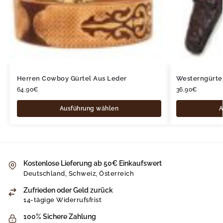
Herren Cowboy Gürtel Aus Leder
Westerngürtel
64,90
€
36,90
€
Ausführung wählen
A
Kostenlose Lieferung ab 50€ Einkaufswert
Deutschland, Schweiz, Österreich
Zufrieden oder Geld zurück
14-tägige Widerrufsfrist
100% Sichere Zahlung