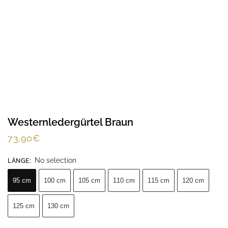
Westernledergürtel Braun
73,90
€
No selection
LÄNGE
:
95 cm
100 cm
105 cm
110 cm
115 cm
120 cm
125 cm
130 cm