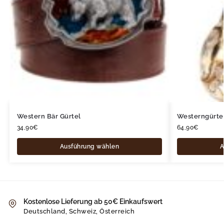
Western Bär Gürtel
Westerngürtel
34,90
€
64,90
€
Ausführung wählen
A
Kostenlose Lieferung ab 50€ Einkaufswert
Deutschland, Schweiz, Österreich