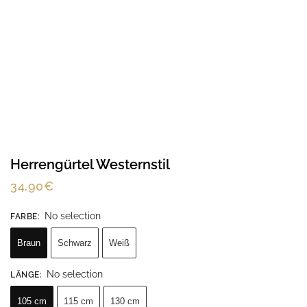
Herrengürtel Westernstil
34,90
€
No selection
FARBE
:
Braun
Schwarz
Weiß
No selection
LÄNGE
:
105 cm
115 cm
130 cm