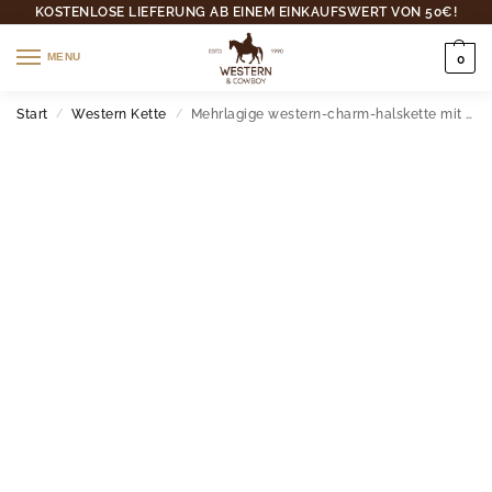
KOSTENLOSE LIEFERUNG AB EINEM EINKAUFSWERT VON 50€!
MENU
0
Start
Western Kette
Mehrlagige western-charm-halskette mit cowboy-symbolen
/
/