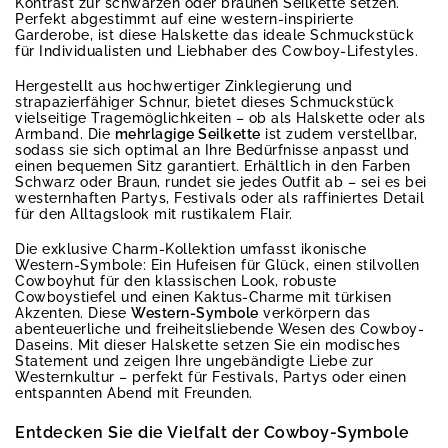
Kontrast zur schwarzen oder braunen Seilkette setzen.
Perfekt abgestimmt auf eine western-inspirierte
Garderobe, ist diese Halskette das ideale Schmuckstück
für Individualisten und Liebhaber des Cowboy-Lifestyles.
Hergestellt aus hochwertiger Zinklegierung und
strapazierfähiger Schnur, bietet dieses Schmuckstück
vielseitige Tragemöglichkeiten – ob als Halskette oder als
Armband. Die
mehrlagige Seilkette
ist zudem verstellbar,
sodass sie sich optimal an Ihre Bedürfnisse anpasst und
einen bequemen Sitz garantiert. Erhältlich in den Farben
Schwarz oder Braun, rundet sie jedes Outfit ab – sei es bei
westernhaften Partys, Festivals oder als raffiniertes Detail
für den Alltagslook mit rustikalem Flair.
Die exklusive Charm-Kollektion umfasst ikonische
Western-Symbole: Ein Hufeisen für Glück, einen stilvollen
Cowboyhut für den klassischen Look, robuste
Cowboystiefel und einen Kaktus-Charme mit türkisen
Akzenten. Diese
Western-Symbole
verkörpern das
abenteuerliche und freiheitsliebende Wesen des Cowboy-
Daseins. Mit dieser Halskette setzen Sie ein modisches
Statement und zeigen Ihre ungebändigte Liebe zur
Westernkultur – perfekt für Festivals, Partys oder einen
entspannten Abend mit Freunden.
Entdecken Sie die Vielfalt der Cowboy-Symbole