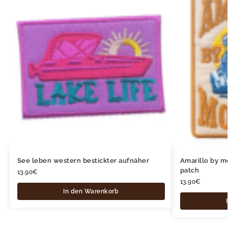
See leben western bestickter aufnäher
Amarillo by m
patch
13,90
€
13,90
€
In den Warenkorb