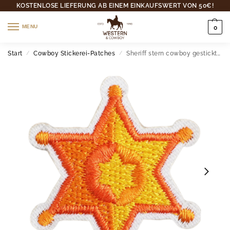
KOSTENLOSE LIEFERUNG AB EINEM EINKAUFSWERT VON 50€!
MENU
0
Start
Cowboy Stickerei-Patches
Sheriff stern cowboy gestickter aufnäher
/
/