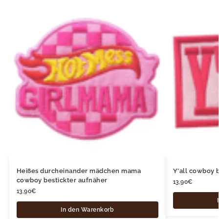
Heißes durcheinander mädchen mama
Y'all cowboy 
cowboy bestickter aufnäher
13,90
€
13,90
€
In den Warenkorb