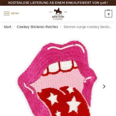
KOSTENLOSE LIEFERUNG AB EINEM EINKAUFSWERT VON 50€!
MENU
0
Start
Cowboy Stickerei-Patches
Sternen zunge cowboy bestickter aufnäher
/
/