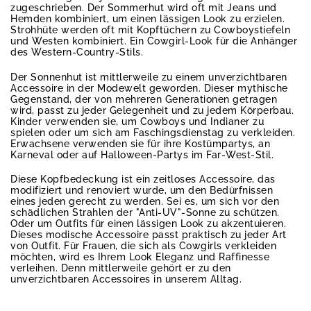
zugeschrieben. Der Sommerhut wird oft mit Jeans und
Hemden kombiniert, um einen lässigen Look zu erzielen.
Strohhüte werden oft mit Kopftüchern zu Cowboystiefeln
und Westen kombiniert. Ein Cowgirl-Look für die Anhänger
des Western-Country-Stils.
Der Sonnenhut ist mittlerweile zu einem unverzichtbaren
Accessoire in der Modewelt geworden. Dieser mythische
Gegenstand, der von mehreren Generationen getragen
wird, passt zu jeder Gelegenheit und zu jedem Körperbau.
Kinder verwenden sie, um Cowboys und Indianer zu
spielen oder um sich am Faschingsdienstag zu verkleiden.
Erwachsene verwenden sie für ihre Kostümpartys, an
Karneval oder auf Halloween-Partys im Far-West-Stil.
Diese Kopfbedeckung ist ein zeitloses Accessoire, das
modifiziert und renoviert wurde, um den Bedürfnissen
eines jeden gerecht zu werden. Sei es, um sich vor den
schädlichen Strahlen der "Anti-UV"-Sonne zu schützen.
Oder um Outfits für einen lässigen Look zu akzentuieren.
Dieses modische Accessoire passt praktisch zu jeder Art
von Outfit. Für Frauen, die sich als Cowgirls verkleiden
möchten, wird es Ihrem Look Eleganz und Raffinesse
verleihen. Denn mittlerweile gehört er zu den
unverzichtbaren Accessoires in unserem Alltag.