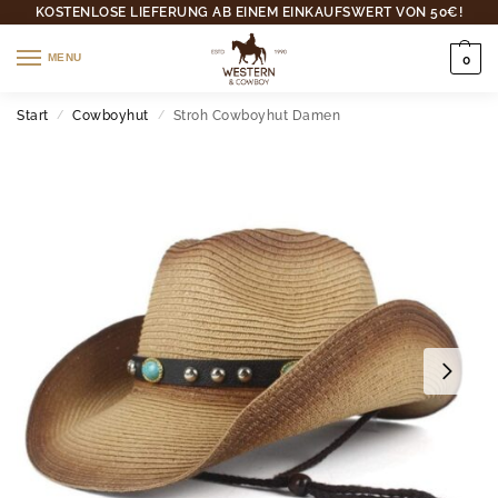
KOSTENLOSE LIEFERUNG AB EINEM EINKAUFSWERT VON 50€!
MENU
0
Start
Cowboyhut
Stroh Cowboyhut Damen
/
/