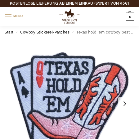
KOSTENLOSE LIEFERUNG AB EINEM EINKAUFSWERT VON 50€!
MENU
0
Start
Cowboy Stickerei-Patches
Texas hold 'em cowboy bestickter aufnäher
/
/