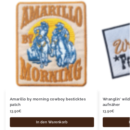
Amarillo by morning cowboy besticktes
Wranglin’ wil
patch
aufnäher
13,90
€
13,90
€
In den Warenkorb