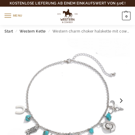
KOSTENLOSE LIEFERUNG AB EINEM EINKAUFSWERT VON 50€!
MENU
0
Start
Western Kette
Western charm choker halskette mit cowboy-symbolen
/
/