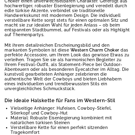
Choker einen unverwechselbaren Charakter. Gefertigt aus
hochwertiger, robuster Eisenlegierung und veredelt durch
edle türkise Akzente, verbindet sie traditionelle
Handwerkskunst mit modernem Design. Die individuell
verstellbare Kette sorgt stets für einen optimalen Sitz und
macht sie zur idealen Wahl für jeden Anlass – ob beim
entspannten Stadtbummel, auf Festivals oder als Highlight
auf Themenpartys.
Mit ihrem detailreichen Erscheinungsbild und den
markanten Symbolen ist diese
Western Charm Choker
das
perfekte Accessoire, um Ihrem Look das gewisse Etwas zu
verleihen. Tragen Sie sie als harmonischen Begleiter zu
Ihrem Festival-Outfit, als Statement-Piece bei Outdoor-
Abenteuern oder als besonderen Eyecatcher im Alltag. Die
kunstvoll gearbeiteten Anhänger zelebrieren die
authentische Welt der Cowboys und bieten Liebhabern
eines individuellen und trendbewussten Stils ein
unvergleichliches Schmuckstück.
Die ideale Halskette für Fans im Western-Stil
Vielseitige Anhänger: Hufeisen, Cowboy-Stiefel,
Stierkopf und Cowboy-Hut
Material: Robuste Eisenlegierung kombiniert mit
natürlichen türkisen Steinen
Verstellbare Kette für einen perfekt sitzenden
Tragekomfort