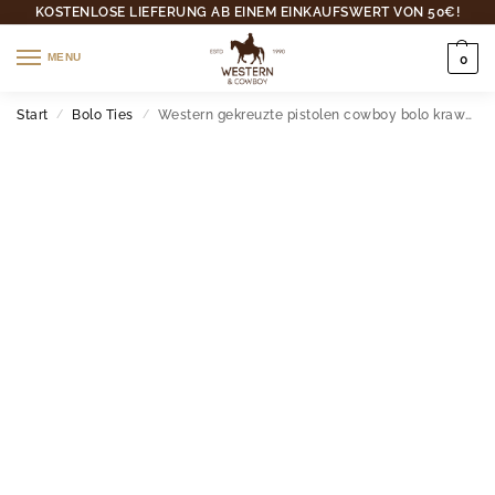
KOSTENLOSE LIEFERUNG AB EINEM EINKAUFSWERT VON 50€!
MENU
0
Start
Bolo Ties
Western gekreuzte pistolen cowboy bolo krawatte mit lederseil
/
/