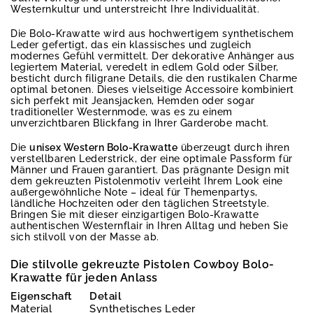
Westernkultur und unterstreicht Ihre Individualität.
Die Bolo-Krawatte wird aus hochwertigem synthetischem
Leder gefertigt, das ein klassisches und zugleich
modernes Gefühl vermittelt. Der dekorative Anhänger aus
legiertem Material, veredelt in edlem Gold oder Silber,
besticht durch filigrane Details, die den rustikalen Charme
optimal betonen. Dieses vielseitige Accessoire kombiniert
sich perfekt mit Jeansjacken, Hemden oder sogar
traditioneller Westernmode, was es zu einem
unverzichtbaren Blickfang in Ihrer Garderobe macht.
Die
unisex Western Bolo-Krawatte
überzeugt durch ihren
verstellbaren Lederstrick, der eine optimale Passform für
Männer und Frauen garantiert. Das prägnante Design mit
dem gekreuzten Pistolenmotiv verleiht Ihrem Look eine
außergewöhnliche Note – ideal für Themenpartys,
ländliche Hochzeiten oder den täglichen Streetstyle.
Bringen Sie mit dieser einzigartigen Bolo-Krawatte
authentischen Westernflair in Ihren Alltag und heben Sie
sich stilvoll von der Masse ab.
Die stilvolle gekreuzte Pistolen Cowboy Bolo-
Krawatte für jeden Anlass
Eigenschaft
Detail
Material
Synthetisches Leder