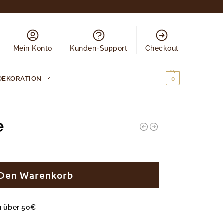
Mein Konto
Kunden-Support
Checkout
DEKORATION
0,00
€
0
e
 Den Warenkorb
en über 50€