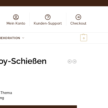
Mein Konto
Kunden-Support
Checkout
DEKORATION
0,00
€
0
oy-Schießen
n-Thema
ung