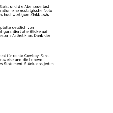
eist und die Abenteuerlust
ation eine nostalgische Note
em, hochwertigem Zinkblech,
lplatte deutlich von
 garantiert alle Blicke auf
stern-Ästhetik an. Dank der
deal für echte Cowboy-Fans,
auweise und die liebevoll
tes Statement-Stück, das jeden