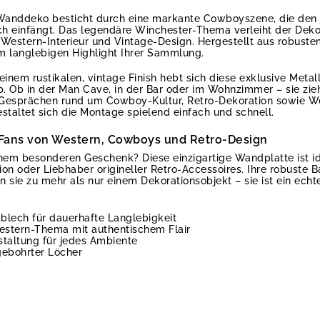
Wanddeko besticht durch eine markante Cowboyszene, die den G
h einfängt. Das legendäre Winchester-Thema verleiht der Dekor
n Western-Interieur und Vintage-Design. Hergestellt aus robust
m langlebigen Highlight Ihrer Sammlung.
inem rustikalen, vintage Finish hebt sich diese exklusive Metal
 Ob in der Man Cave, in der Bar oder im Wohnzimmer – sie zieht
n Gesprächen rund um Cowboy-Kultur, Retro-Dekoration sowie We
staltet sich die Montage spielend einfach und schnell.
ür Fans von Western, Cowboys und Retro-Design
inem besonderen Geschenk? Diese einzigartige Wandplatte ist i
 oder Liebhaber origineller Retro-Accessoires. Ihre robuste B
 sie zu mehr als nur einem Dekorationsobjekt – sie ist ein ech
blech für dauerhafte Langlebigkeit
stern-Thema mit authentischem Flair
estaltung für jedes Ambiente
gebohrter Löcher