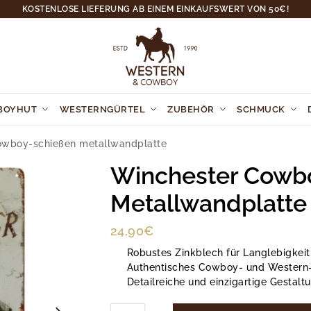
KOSTENLOSE LIEFERUNG AB EINEM EINKAUFSWERT VON 50€!
BOYHUT
WESTERNGÜRTEL
ZUBEHÖR
SCHMUCK
owboy-schießen metallwandplatte
Winchester Cowb
Metallwandplatte
24,90
€
Robustes Zinkblech für Langlebigkeit
Authentisches Cowboy- und Wester
Detailreiche und einzigartige Gestalt