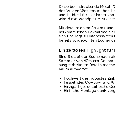
Diese beeindruckende Metall-
des Wilden Westens authentisc
und ist ideal für Liebhaber vo
wird diese Wandplatte zu eine
Mit detailreichem Artwork und e
herkömmlichen Dekoartikeln ab.
sich und regt zu interessante
bereits vorgebohrten Löcher ge
Ein zeitloses Highlight f
Sind Sie auf der Suche nach e
Sammler von Western-Dekoration
ausgearbeiteten Details machen
Raum aufwertet.
Hochwertiges, robustes Zink
Fesselndes Cowboy- und We
Einzigartige, detailreiche G
Einfache Montage dank vor