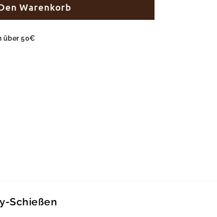
 Den Warenkorb
en über 50€
oy-Schießen