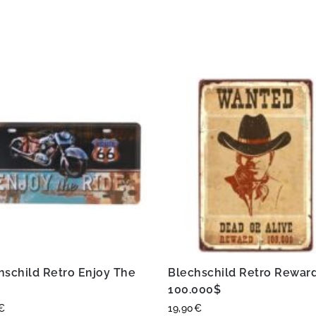
hschild Retro Enjoy The
Blechschild Retro Rewar
100.000$
€
19,90
€