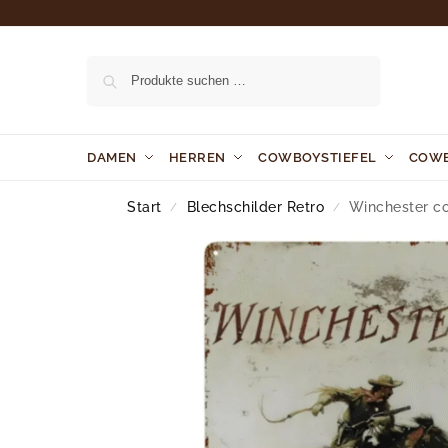
Suchen
DAMEN
HERREN
COWBOYSTIEFEL
COW
Start
Blechschilder Retro
Winchester c
/
/