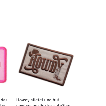
 das
Howdy stiefel und hut
kter
cowboy gestickter aufnäher