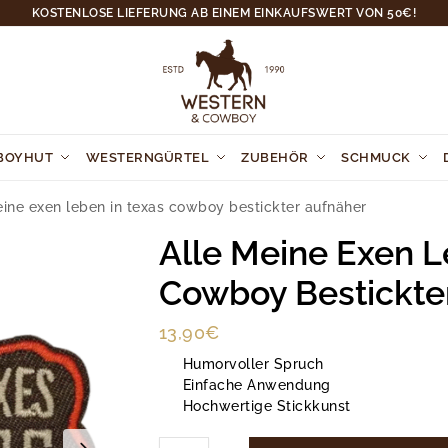
KOSTENLOSE LIEFERUNG AB EINEM EINKAUFSWERT VON 50€!
BOYHUT
WESTERNGÜRTEL
ZUBEHÖR
SCHMUCK
eine exen leben in texas cowboy bestickter aufnäher
Alle Meine Exen L
Cowboy Bestickte
13,90
€
Humorvoller Spruch
Einfache Anwendung
Hochwertige Stickkunst