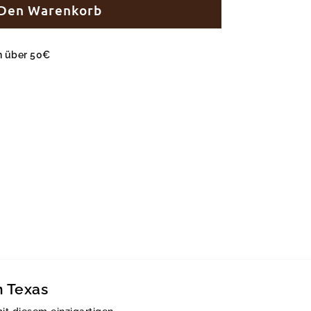
 Den Warenkorb
en über 50€
n Texas