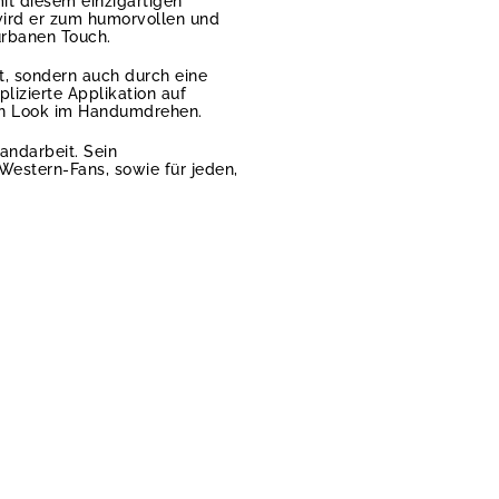
it diesem einzigartigen
wird er zum humorvollen und
urbanen Touch.
t, sondern auch durch eine
lizierte Applikation auf
ren Look im Handumdrehen.
andarbeit. Sein
Western-Fans, sowie für jeden,