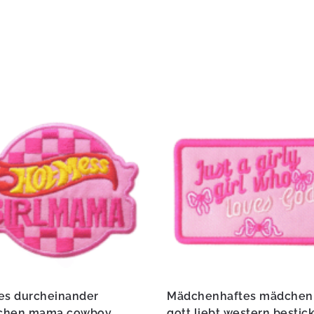
es durcheinander
Mädchenhaftes mädchen
chen mama cowboy
gott liebt western bestic