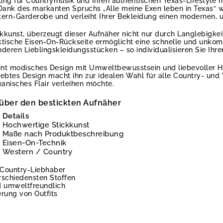
rung für Countrymusik und Ihren authentischen Texas-Lifestyle m
 Dank des markanten Spruchs „Alle meine Exen leben in Texas“ 
tern-Garderobe und verleiht Ihrer Bekleidung einen modernen, 
ckkunst, überzeugt dieser Aufnäher nicht nur durch Langlebigkei
tische Eisen-On-Rückseite ermöglicht eine schnelle und unkomp
nderen Lieblingskleidungsstücken – so individualisieren Sie Ih
eint modisches Design mit Umweltbewusstsein und liebevoller H
ebtes Design macht ihn zur idealen Wahl für alle Country- und 
exanisches Flair verleihen möchte.
 über den bestickten Aufnäher
Details
Hochwertige Stickkunst
Maße nach Produktbeschreibung
Eisen-On-Technik
Western / Country
 Country-Liebhaber
schiedensten Stoffen
d umweltfreundlich
erung von Outfits