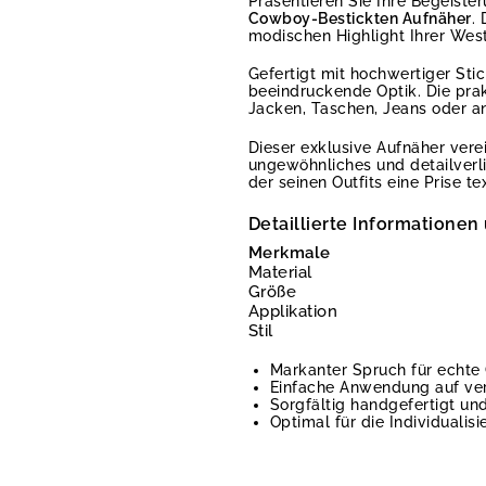
Präsentieren Sie Ihre Begeiste
Cowboy-Bestickten Aufnäher
.
modischen Highlight Ihrer Wes
Gefertigt mit hochwertiger Sti
beeindruckende Optik. Die prak
Jacken, Taschen, Jeans oder a
Dieser exklusive Aufnäher ver
ungewöhnliches und detailverli
der seinen Outfits eine Prise t
Detaillierte Informationen
Merkmale
Material
Größe
Applikation
Stil
Markanter Spruch für echte
Einfache Anwendung auf ver
Sorgfältig handgefertigt un
Optimal für die Individualisi