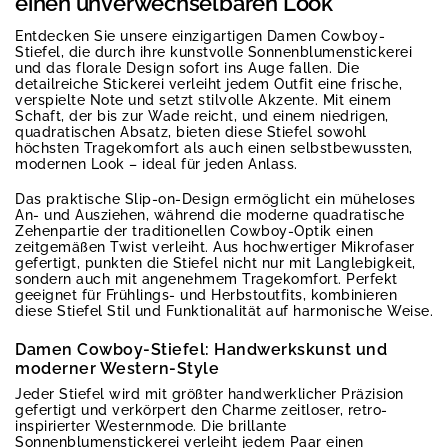
einen unverwechselbaren Look
Entdecken Sie unsere einzigartigen Damen Cowboy-
Stiefel, die durch ihre kunstvolle Sonnenblumenstickerei
und das florale Design sofort ins Auge fallen. Die
detailreiche Stickerei verleiht jedem Outfit eine frische,
verspielte Note und setzt stilvolle Akzente. Mit einem
Schaft, der bis zur Wade reicht, und einem niedrigen,
quadratischen Absatz, bieten diese Stiefel sowohl
höchsten Tragekomfort als auch einen selbstbewussten,
modernen Look – ideal für jeden Anlass.
Das praktische Slip-on-Design ermöglicht ein müheloses
An- und Ausziehen, während die moderne quadratische
Zehenpartie der traditionellen Cowboy-Optik einen
zeitgemäßen Twist verleiht. Aus hochwertiger Mikrofaser
gefertigt, punkten die Stiefel nicht nur mit Langlebigkeit,
sondern auch mit angenehmem Tragekomfort. Perfekt
geeignet für Frühlings- und Herbstoutfits, kombinieren
diese Stiefel Stil und Funktionalität auf harmonische Weise.
Damen Cowboy-Stiefel: Handwerkskunst und
moderner Western-Style
Jeder Stiefel wird mit größter handwerklicher Präzision
gefertigt und verkörpert den Charme zeitloser, retro-
inspirierter Westernmode. Die brillante
Sonnenblumenstickerei verleiht jedem Paar einen