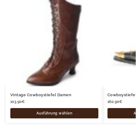
Vintage Cowboystiefel Damen
Cowboystiefel
103,90
€
160,90
€
Ausführung wählen
A