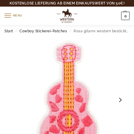
KOSTENLOSE LIEFERUNG AB EINEM EINKAUFSWERT VON 50€!
MENU
0
Start
Cowboy Stickerei-Patches
Rosa gitarre western bestickter aufnäher
/
/